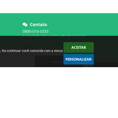
Contato
0800-010-0333
superintendencia@rochedoprev.mg.
gov.br
ACEITAR
o. Ao continuar você concorda com a nossa
PERSONALIZAR
CADASTRAR
SERVIDOR
Contra Cheque
WebMail