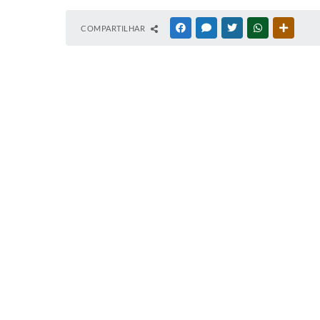
COMPARTILHAR
FACEBOOK
MESSENGER
TWITTER
WHATSAPP
OUTRAS