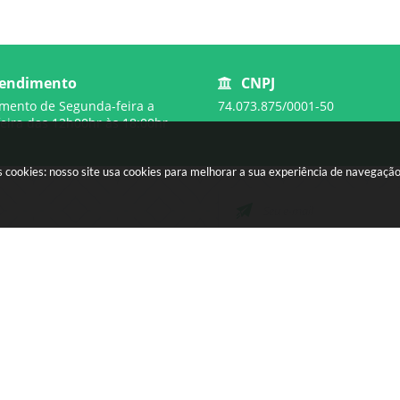
endimento
CNPJ
mento de Segunda-feira a
74.073.875/0001-50
feira das 12h00hr às 18:00hr
 cookies: nosso site usa cookies para melhorar a sua experiência de navegaçã
CIDADÃO
EMPRESA
SIC
Licitações
Concursos
SIC
Ouvidoria
Serviços Online