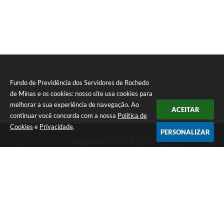
Fundo de Previdência dos Servidores de Rochedo
de Minas e os cookies: nosso site usa cookies para
melhorar a sua experiência de navegação. Ao
ACEITAR
continuar você concorda com a nossa
Política de
Cookies
e
Privacidade
.
PERSONALIZAR
Telefone: 0800-010-0333
Endereço: Praça Sebastião Gomes, nº 92 - Centro | CEP: 36604-000
Atendimento de Segunda-feira a Sexta-feira das 12h00hr às 18:00hr
CNPJ: 74.073.875/0001-50
Fundo de Previdência dos Servidores de Rochedo de Minas
Versão do Sistema:
3.5.3 - 19/06/2026
Portal atualizado em:
13/11/2025 13:42