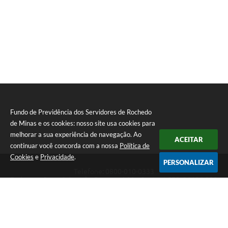
Fundo de Previdência dos Servidores de Rochedo
de Minas e os cookies: nosso site usa cookies para
melhorar a sua experiência de navegação. Ao
ACEITAR
continuar você concorda com a nossa
Política de
Cookies
e
Privacidade
.
PERSONALIZAR
Telefone: 0800-010-0333
Endereço: Praça Sebastião Gomes, nº 92 - Centro | CEP: 36604-000
Atendimento de Segunda-feira a Sexta-feira das 12h00hr às 18:00hr
CNPJ: 74.073.875/0001-50
Fundo de Previdência dos Servidores de Rochedo de Minas