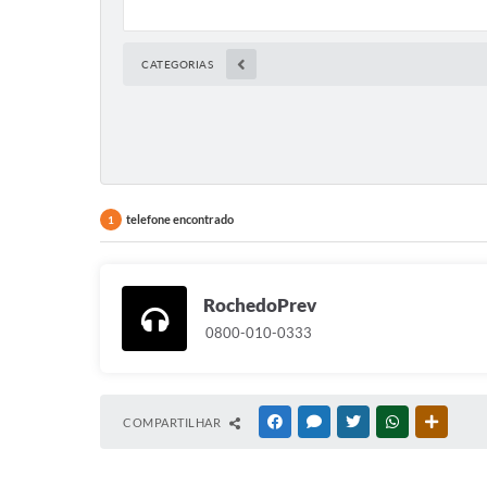
CATEGORIAS
telefone encontrado
1
RochedoPrev
0800-010-0333
COMPARTILHAR
FACEBOOK
MESSENGER
TWITTER
WHATSAPP
OUTRAS