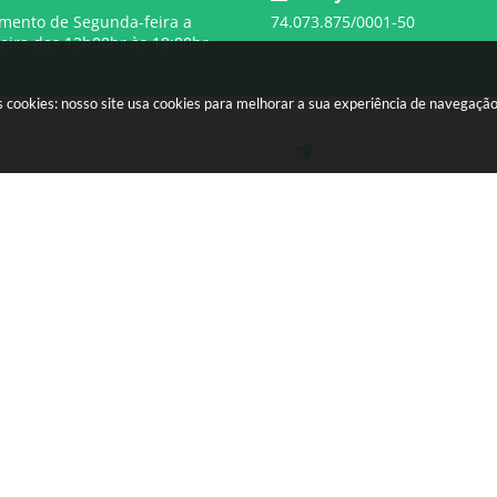
mento de Segunda-feira a
74.073.875/0001-50
feira das 12h00hr às 18:00hr
 cookies: nosso site usa cookies para melhorar a sua experiência de navegaçã
CIDADÃO
EMPRESA
SIC
Licitações
Concursos
SIC
Ouvidoria
Serviços Online
Telefones Úteis
Contato