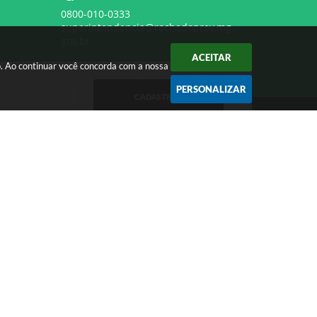
0800-010-0333
superintendencia@rochedoprev.mg.
gov.br
ACEITAR
o. Ao continuar você concorda com a nossa
PERSONALIZAR
CADASTRAR
SERVIDOR
Contra Cheque
WebMail