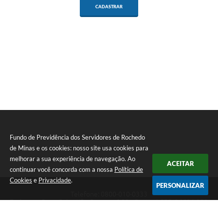
CADASTRAR
Fundo de Previdência dos Servidores de Rochedo
de Minas e os cookies: nosso site usa cookies para
melhorar a sua experiência de navegação. Ao
ACEITAR
continuar você concorda com a nossa
Política de
Cookies
e
Privacidade
.
PERSONALIZAR
Telefone: 0800-010-0333
Endereço: Praça Sebastião Gomes, nº 92 - Centro | CEP: 36604-000
Atendimento de Segunda-feira a Sexta-feira das 12h00hr às 18:00hr
CNPJ: 74.073.875/0001-50